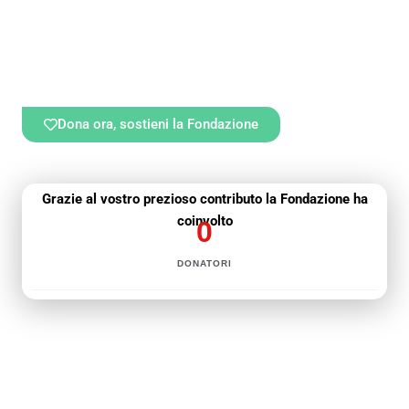
e livello.
Con il progetto Matildina4Safety, guidato dalla famiglia
Lorenzi, la Fondazione si impegna a costruire un ambiente
più sicuro e consapevole per tutti gli atleti e sciatori.
Dona ora, sostieni la Fondazione
Grazie al vostro prezioso contributo la Fondazione ha
coinvolto
0
DONATORI