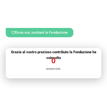
e livello.
Con il progetto Matildina4Safety, guidato dalla famiglia
Lorenzi, la Fondazione si impegna a costruire un ambiente
più sicuro e consapevole per tutti gli atleti e sciatori.
Dona ora, sostieni la Fondazione
Grazie al vostro prezioso contributo la Fondazione ha
coinvolto
0
DONATORI