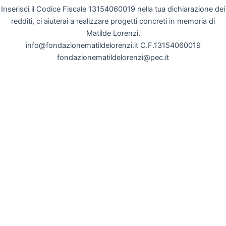
Inserisci il Codice Fiscale 13154060019 nella tua dichiarazione dei
redditi, ci aiuterai a realizzare progetti concreti in memoria di
Matilde Lorenzi.
info@fondazionematildelorenzi.it C.F.13154060019
fondazionematildelorenzi@pec.it
Cl
thi
mo
CAMMINATA E 1 PRIMO SHORT TRAIL
DOMENICA 06/09/2026 AL COLLE BRAIDA
(VALGIOIE) CLICCA QUI SOTTO PER SCOPRIRE
DI PIÙ E PER ISCRIVERTI
Iscrivi ora alla camminata di 7 Km a passo libero a
favore della Fondazione Matilde Lorenzi con partenza
da Colle Braida.