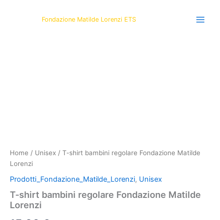
Vai
al
Fondazione Matilde Lorenzi ETS
contenuto
T-
shirt
bambini
regolare
Fondazione
Matilde
Lorenzi
quantità
Home
/
Unisex
/ T-shirt bambini regolare Fondazione Matilde
Lorenzi
Prodotti_Fondazione_Matilde_Lorenzi
,
Unisex
T-shirt bambini regolare Fondazione Matilde
Lorenzi