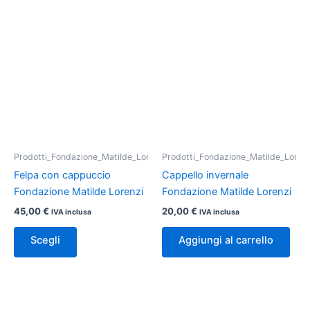
Questo
prodotto
ha
più
varianti.
Le
opzioni
possono
essere
Prodotti_Fondazione_Matilde_Lorenzi
Prodotti_Fondazione_Matilde_Lorenz
scelte
Felpa con cappuccio
Cappello invernale
nella
Fondazione Matilde Lorenzi
Fondazione Matilde Lorenzi
pagina
45,00
€
20,00
€
IVA inclusa
IVA inclusa
del
prodotto
Scegli
Aggiungi al carrello